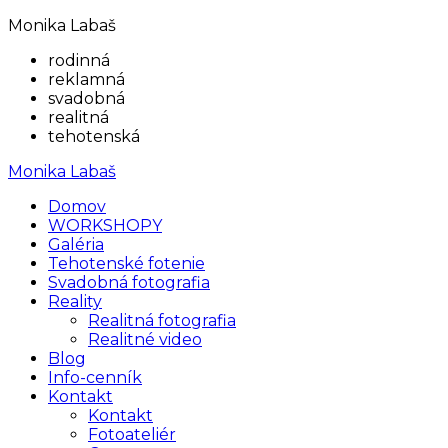
Monika Labaš
rodinná
reklamná
svadobná
realitná
tehotenská
Monika Labaš
Domov
WORKSHOPY
Galéria
Tehotenské fotenie
Svadobná fotografia
Reality
Realitná fotografia
Realitné video
Blog
Info-cenník
Kontakt
Kontakt
Fotoateliér