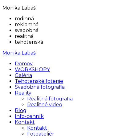
Monika Labaš
rodinná
reklamná
svadobná
realitná
tehotenská
Monika Labaš
Domov
WORKSHOPY
Galéria
Tehotenské fotenie
Svadobná fotografia
Reality
Realitná fotografia
Realitné video
Blog
Info-cenník
Kontakt
Kontakt
Fotoateliér