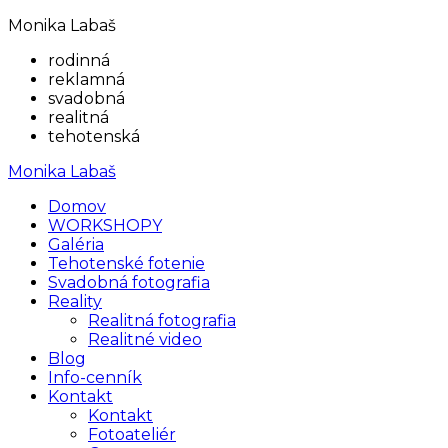
Monika Labaš
rodinná
reklamná
svadobná
realitná
tehotenská
Monika Labaš
Domov
WORKSHOPY
Galéria
Tehotenské fotenie
Svadobná fotografia
Reality
Realitná fotografia
Realitné video
Blog
Info-cenník
Kontakt
Kontakt
Fotoateliér