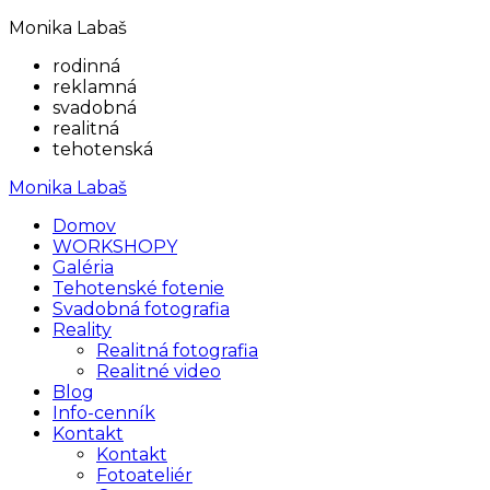
Monika Labaš
rodinná
reklamná
svadobná
realitná
tehotenská
Monika Labaš
Domov
WORKSHOPY
Galéria
Tehotenské fotenie
Svadobná fotografia
Reality
Realitná fotografia
Realitné video
Blog
Info-cenník
Kontakt
Kontakt
Fotoateliér