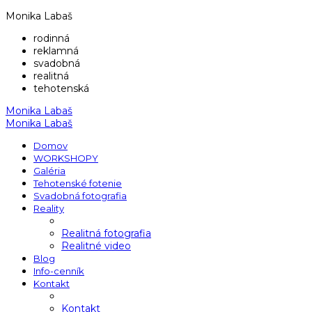
Monika Labaš
rodinná
reklamná
svadobná
realitná
tehotenská
Monika Labaš
Monika Labaš
Domov
WORKSHOPY
Galéria
Tehotenské fotenie
Svadobná fotografia
Reality
Realitná fotografia
Realitné video
Blog
Info-cenník
Kontakt
Kontakt