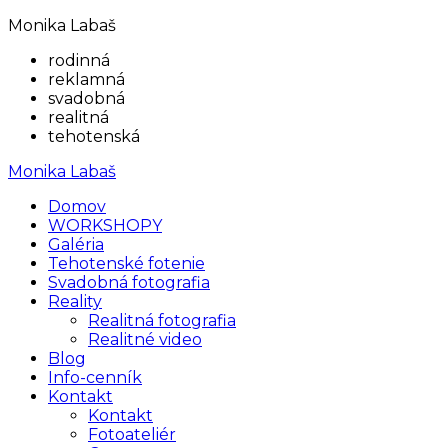
Monika Labaš
rodinná
reklamná
svadobná
realitná
tehotenská
Monika Labaš
Domov
WORKSHOPY
Galéria
Tehotenské fotenie
Svadobná fotografia
Reality
Realitná fotografia
Realitné video
Blog
Info-cenník
Kontakt
Kontakt
Fotoateliér