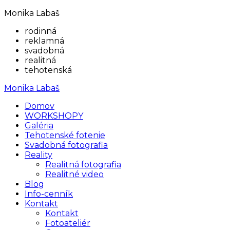
Monika Labaš
rodinná
reklamná
svadobná
realitná
tehotenská
Monika Labaš
Domov
WORKSHOPY
Galéria
Tehotenské fotenie
Svadobná fotografia
Reality
Realitná fotografia
Realitné video
Blog
Info-cenník
Kontakt
Kontakt
Fotoateliér