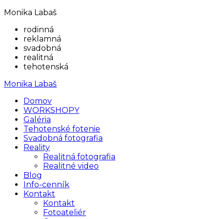
Monika Labaš
rodinná
reklamná
svadobná
realitná
tehotenská
Monika Labaš
Domov
WORKSHOPY
Galéria
Tehotenské fotenie
Svadobná fotografia
Reality
Realitná fotografia
Realitné video
Blog
Info-cenník
Kontakt
Kontakt
Fotoateliér